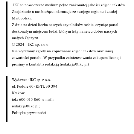
IKC to nowoczesne medium pełne znakomitej jakości zdjęć i tekstów.
Znajdziecie u nas bieżące informacje ze swojego regionu i z całej
Małopolski.
Z dnia na dzień liczba naszych czytelników rośnie, czyniąc portal
doskonałym miejscem ludzi, którym leży na sercu dobro naszych
małych Ojczyzn.
© 2024 – IKC sp. z o.o.
Nie wyrażamy zgody na kopiowanie zdjęć i tekstów oraz innej
zawartości portalu. W przypadku zainteresowania zakupem licencji
prosimy o kontakt z redakcją (redakcja@ikc.pl)
Wydawca: IKC sp. z o.o.
ul. Podole 60 (KPT), 30-394
Kraków
tel.: 600-015-060; e-mail:
redakcja@ikc.pl
;
Polityka prywatności