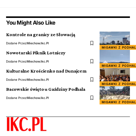
You Might Also Like
Kontrole na granicy ze Słowacją
Dodane Przez
Miechow.ikc.pl
MIGAWKI Z PODHA
Nowotarski Piknik Lotniczy
Dodane Przez
Miechow.ikc.pl
MIGAWKI Z PODHA
Kulturalne Krościenko nad Dunajcem
Dodane Przez
Miechow.ikc.pl
MIGAWKI Z PODHA
Bacowskie święto u Gaździny Podhala
Dodane Przez
Miechow.ikc.pl
MIGAWKI Z PODHA