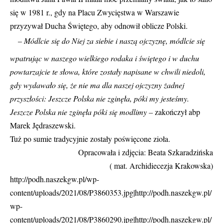
się w 1981 r., gdy na Placu Zwycięstwa w Warszawie
przyzywał Ducha Świętego, aby odnowił oblicze Polski.
–
Módlcie się do Niej za siebie i naszą ojczyznę, módlcie się
wpatrując w naszego wielkiego rodaka i świętego i w duchu
powtarzajcie te słowa, które zostały napisane w chwili niedoli,
gdy wydawało się, że nie ma dla naszej ojczyzny żadnej
przyszłości: Jeszcze Polska nie zginęła, póki my jesteśmy.
Jeszcze Polska nie zginęła póki się modlimy –
zakończył abp
Marek Jędraszewski.
Tuż po sumie tradycyjnie zostały poświęcone zioła.
Opracowała i zdjęcia: Beata Szkaradzińska
( mat. Archidiecezja Krakowska)
http://podh.naszekgw.pl/wp-
content/uploads/2021/08/P3860353.jpg|http://podh.naszekgw.pl/
wp-
content/uploads/2021/08/P3860290.jpg|http://podh.naszekgw.pl/