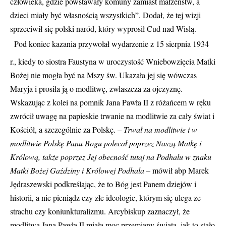
człowieka, gdzie powstawały komuny zamiast małżeństw, a
dzieci miały być własnością wszystkich”. Dodał, że tej wizji
sprzeciwił się polski naród, który wyprosił Cud nad Wisłą.
Pod koniec kazania przywołał wydarzenie z 15 sierpnia 1934
r., kiedy to siostra Faustyna w uroczystość Wniebowzięcia Matki
Bożej nie mogła być na Mszy św. Ukazała jej się wówczas
Maryja i prosiła ją o modlitwę, zwłaszcza za ojczyznę.
Wskazując z kolei na pomnik Jana Pawła II z różańcem w ręku
zwrócił uwagę na papieskie trwanie na modlitwie za cały świat i
Kościół, a szczególnie za Polskę.
– Trwał na modlitwie i w
modlitwie Polskę Panu Bogu polecał poprzez Naszą Matkę i
Królową, także poprzez Jej obecność tutaj na Podhalu w znaku
Matki Bożej Gaździny i Królowej Podhala –
mówił abp Marek
Jędraszewski podkreślając, że to Bóg jest Panem dziejów i
historii, a nie pieniądz czy złe ideologie, którym się ulega ze
strachu czy koniunkturalizmu. Arcybiskup zaznaczył, że
modlitwa Jana Pawła II miała moc przemiany świata, jak to stało