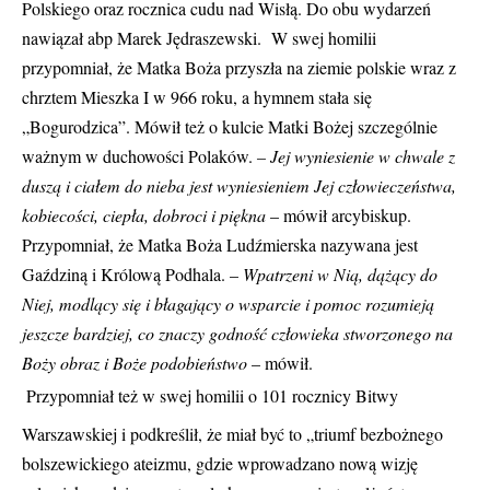
Polskiego oraz rocznica cudu nad Wisłą. Do obu wydarzeń
nawiązał abp Marek Jędraszewski. W swej homilii
przypomniał, że Matka Boża przyszła na ziemie polskie wraz z
chrztem Mieszka I w 966 roku, a hymnem stała się
„Bogurodzica”. Mówił też o kulcie Matki Bożej szczególnie
ważnym w duchowości Polaków.
– Jej wyniesienie w chwale z
duszą i ciałem do nieba jest wyniesieniem Jej człowieczeństwa,
kobiecości, ciepła, dobroci i piękna
– mówił arcybiskup.
Przypomniał, że Matka Boża Ludźmierska nazywana jest
Gaździną i Królową Podhala. –
Wpatrzeni w Nią, dążący do
Niej, modlący się i błagający o wsparcie i pomoc rozumieją
jeszcze bardziej, co znaczy godność człowieka stworzonego na
Boży obraz i Boże podobieństwo
– mówił.
Przypomniał też w swej homilii o 101 rocznicy Bitwy
Warszawskiej i podkreślił, że miał być to „triumf bezbożnego
bolszewickiego ateizmu, gdzie wprowadzano nową wizję