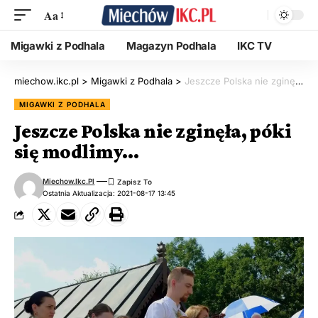
Aa
Migawki z Podhala
Magazyn Podhala
IKC TV
miechow.ikc.pl
>
Migawki z Podhala
>
Jeszcze Polska nie zginęła, póki się modlimy…
MIGAWKI Z PODHALA
Jeszcze Polska nie zginęła, póki
się modlimy…
Miechow.ikc.pl
Ostatnia Aktualizacja: 2021-08-17 13:45