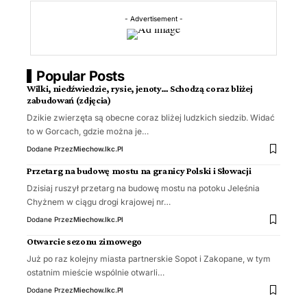
- Advertisement -
Popular Posts
Wilki, niedźwiedzie, rysie, jenoty… Schodzą coraz bliżej
zabudowań (zdjęcia)
Dzikie zwierzęta są obecne coraz bliżej ludzkich siedzib. Widać
to w Gorcach, gdzie można je…
Dodane Przez
Miechow.ikc.pl
Przetarg na budowę mostu na granicy Polski i Słowacji
Dzisiaj ruszył przetarg na budowę mostu na potoku Jeleśnia
Chyżnem w ciągu drogi krajowej nr…
Dodane Przez
Miechow.ikc.pl
Otwarcie sezonu zimowego
Już po raz kolejny miasta partnerskie Sopot i Zakopane, w tym
ostatnim mieście wspólnie otwarli…
Dodane Przez
Miechow.ikc.pl