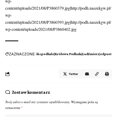
wp-
content/uploads/2021/08/P3860379.jpg|http://podh.naszekgw.pl/
wp-
content/uploads/2021/08/P3860393.jpg|http://podh.naszekgw.pl/
wp-content/uploads/2021/08/P3860402.jpg
ZAZNACZONE:
ikcpodhale|Królowa Podhala|Ludźmierz|odpust
Twitter
Zostaw komentarz
Twój adres e-mail nie zostanie opublikowany.
Wymagane pola są
oznaczone
*